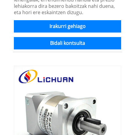
lehiakorra dira bezero bakoitzak nahi duena,
eta hori ere eskaintzen dizugu.
Irakurri gehiago
Bidali kontsulta