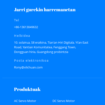
Jarri gurekin harremanetan
Tel
+86-13613049632
Helbidea
10. solairua, S8 eraikina, Tian'an Hiri Digitala. Yi'an East
Road, Yantian Komunitatea, Fenggang Town,
Dongguan hiria, Guangdong probintzia
Posta elektronikoa
Rony@xlichuan.com
Produktuak
AC Servo Motor
DC Servo Motor