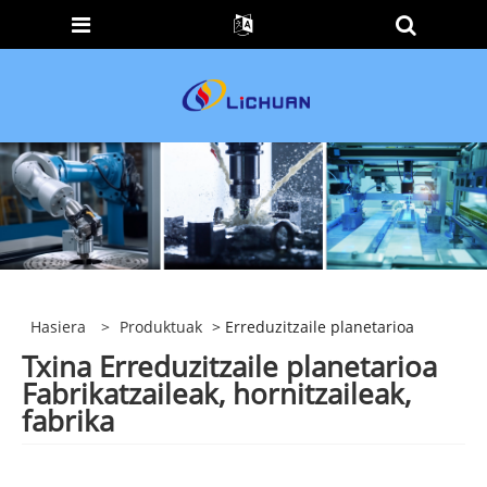
Hasiera
>
Produktuak
> Erreduzitzaile planetarioa
Txina Erreduzitzaile planetarioa
Fabrikatzaileak, hornitzaileak,
fabrika