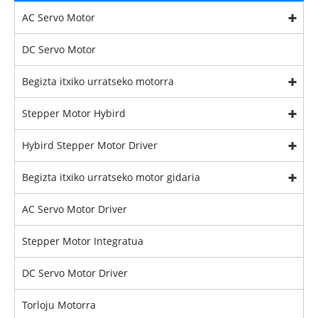
AC Servo Motor
DC Servo Motor
Begizta itxiko urratseko motorra
Stepper Motor Hybird
Hybird Stepper Motor Driver
Begizta itxiko urratseko motor gidaria
AC Servo Motor Driver
Stepper Motor Integratua
DC Servo Motor Driver
Torloju Motorra