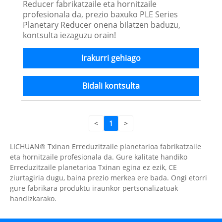
Reducer fabrikatzaile eta hornitzaile
profesionala da, prezio baxuko PLE Series
Planetary Reducer onena bilatzen baduzu,
kontsulta iezaguzu orain!
Irakurri gehiago
Bidali kontsulta
<
1
>
LICHUAN® Txinan Erreduzitzaile planetarioa fabrikatzaile
eta hornitzaile profesionala da. Gure kalitate handiko
Erreduzitzaile planetarioa Txinan egina ez ezik, CE
ziurtagiria dugu, baina prezio merkea ere bada. Ongi etorri
gure fabrikara produktu iraunkor pertsonalizatuak
handizkarako.