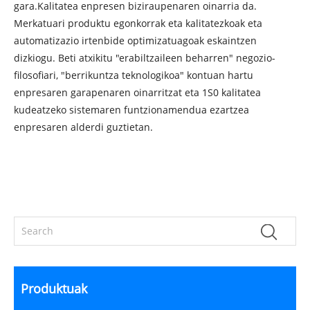
gara.Kalitatea enpresen biziraupenaren oinarria da.
Merkatuari produktu egonkorrak eta kalitatezkoak eta
automatizazio irtenbide optimizatuagoak eskaintzen
dizkiogu. Beti atxikitu "erabiltzaileen beharren" negozio-
filosofiari, "berrikuntza teknologikoa" kontuan hartu
enpresaren garapenaren oinarritzat eta 1S0 kalitatea
kudeatzeko sistemaren funtzionamendua ezartzea
enpresaren alderdi guztietan.
Produktuak