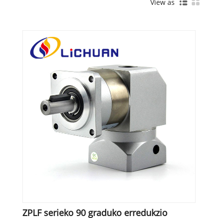
View as
ZPLF serieko 90 graduko erredukzio