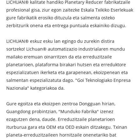
LICHUAN® kalitate handiko Planetary Reducer fabrikatzaile
profesional gisa, ziur egon zaitezke Eskala Txikiko Eserlekuak
gure fabrikatik erosiko dituzula eta salmenta osteko
zerbitzurik onena eta entrega puntuala eskainiko dizugu.
LICHUAN® eskuz esku lan egingo du zurekin distira
sortzeko! Lichuan® automatizazio industrialaren mundu
mailako eremuan oinarritzen da eta erreduzitzaile
planetarioen, plataforma birakari hutsen eta erreduktore
espezializatuen ikerketa eta garapenean, ekoizpenean eta
salmentan espezializatuta dago. "Goi Teknologiako Enpresa
Nazionala" kategoriakoa da.
Gure egoitza eta ekoizpen zentroa Dongguan hirian,
Guangdong probintzian, "Munduko Fabrika" izenez
ezagutzen dena, daude. Erreduzitzaile planetarioen
iturburua gara eta OEM eta OED eskain ditzakegu. Txinan
planeta-erreduzitzaileen hornitzaile onenetariko bat