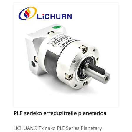
PLE serieko erreduzitzaile planetarioa
LICHUAN® Txinako PLE Series Planetary