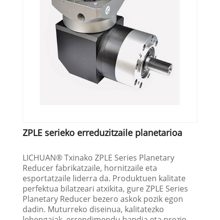
ZPLE serieko erreduzitzaile planetarioa
LICHUAN® Txinako ZPLE Series Planetary
Reducer fabrikatzaile, hornitzaile eta
esportatzaile liderra da. Produktuen kalitate
perfektua bilatzeari atxikita, gure ZPLE Series
Planetary Reducer bezero askok pozik egon
dadin. Muturreko diseinua, kalitatezko
lehengaiak, errendimendu handia eta prezio