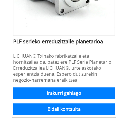
PLF serieko erreduzitzaile planetarioa
LICHUAN® Txinako fabrikatzaile eta
hornitzailea da, batez ere PLF Serie Planetario
Erreduzitzailea LICHUAN®, urte askotako
esperientzia duena. Espero dut zurekin
negozio-harremana eraikitzea.
Irakurri gehiago
Bidali kontsulta