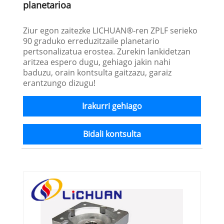
planetarioa
Ziur egon zaitezke LICHUAN®-ren ZPLF serieko
90 graduko erreduzitzaile planetario
pertsonalizatua erostea. Zurekin lankidetzan
aritzea espero dugu, gehiago jakin nahi
baduzu, orain kontsulta gaitzazu, garaiz
erantzungo dizugu!
Irakurri gehiago
Bidali kontsulta