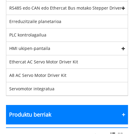
RS485 edo CAN edo Ethercat Bus motako Stepper Driver
Erreduzitzaile planetarioa
PLC kontrolagailua
HMI ukipen-pantaila
Ethercat AC Servo Motor Driver Kit
A8 AC Servo Motor Driver Kit
Servomotor integratua
Produktu berriak