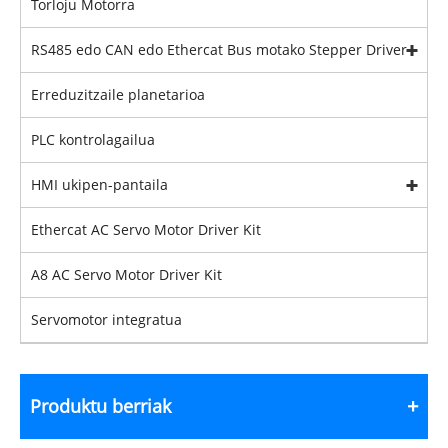
Torloju Motorra
RS485 edo CAN edo Ethercat Bus motako Stepper Driver
Erreduzitzaile planetarioa
PLC kontrolagailua
HMI ukipen-pantaila
Ethercat AC Servo Motor Driver Kit
A8 AC Servo Motor Driver Kit
Servomotor integratua
Produktu berriak