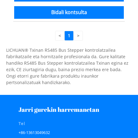
Bidali kontsulta
<
1
>
LICHUAN® Txinan RS485 Bus Stepper kontrolatzailea
fabrikatzaile eta hornitzaile profesionala da. Gure kalitate
handiko RS485 Bus Stepper kontrolatzailea Txinan egina ez
ezik, CE ziurtagiria dugu, baina prezio merkea ere bada.
Ongi etorri gure fabrikara produktu iraunkor
pertsonalizatuak handizkarako.
Jarri gurekin harremanetan
Tel
+86-13613049632