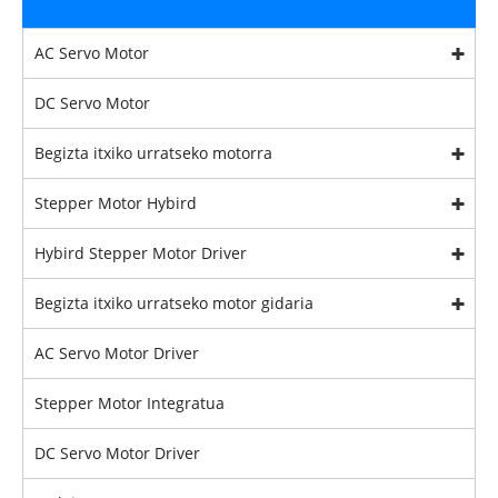
AC Servo Motor
DC Servo Motor
Begizta itxiko urratseko motorra
Stepper Motor Hybird
Hybird Stepper Motor Driver
Begizta itxiko urratseko motor gidaria
AC Servo Motor Driver
Stepper Motor Integratua
DC Servo Motor Driver