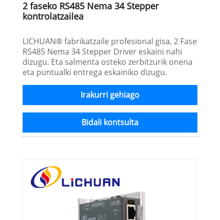
2 faseko RS485 Nema 34 Stepper
kontrolatzailea
LICHUAN® fabrikatzaile profesional gisa, 2 Fase
RS485 Nema 34 Stepper Driver eskaini nahi
dizugu. Eta salmenta osteko zerbitzurik onena
eta puntualki entrega eskainiko dizugu.
Irakurri gehiago
Bidali kontsulta