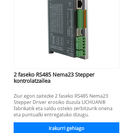
2 faseko RS485 Nema23 Stepper
kontrolatzailea
Ziur egon zaitezke 2 faseko RS485 Nema23
Stepper Driver erosiko duzula LICHUAN®
fabrikatik eta saldu osteko zerbitzurik onena
eta puntualki entregatuko dizugu.
Irakurri gehiago