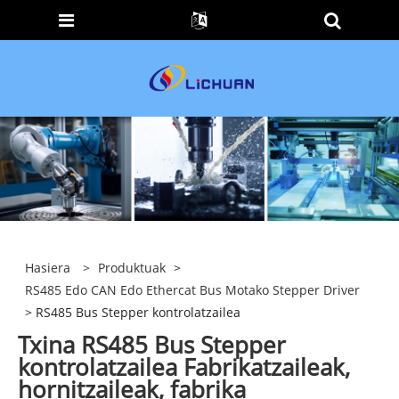
Hasiera
>
Produktuak
>
RS485 Edo CAN Edo Ethercat Bus Motako Stepper Driver
> RS485 Bus Stepper kontrolatzailea
Txina RS485 Bus Stepper
kontrolatzailea Fabrikatzaileak,
hornitzaileak, fabrika