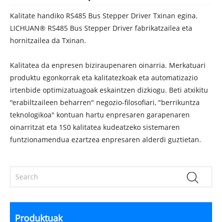
Kalitate handiko RS485 Bus Stepper Driver Txinan egina.
LICHUAN® RS485 Bus Stepper Driver fabrikatzailea eta
hornitzailea da Txinan.
Kalitatea da enpresen biziraupenaren oinarria. Merkatuari
produktu egonkorrak eta kalitatezkoak eta automatizazio
irtenbide optimizatuagoak eskaintzen dizkiogu. Beti atxikitu
"erabiltzaileen beharren" negozio-filosofiari, "berrikuntza
teknologikoa" kontuan hartu enpresaren garapenaren
oinarritzat eta 1S0 kalitatea kudeatzeko sistemaren
funtzionamendua ezartzea enpresaren alderdi guztietan.
Produktuak